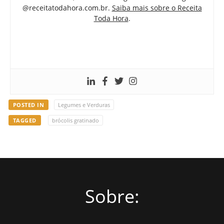
@receitatodahora.com.br.
Saiba mais sobre o Receita
Toda Hora
.
POSTED IN
Legumes e Verduras
TAGGED
brócolis gratinado
Sobre: