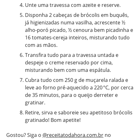
Unte uma travessa com azeite e reserve.
Disponha 2 cabeças de brócolis em buquês,
já higienizadas numa vasilha, acrescente ½
alho-poró picado, ½ cenoura bem picadinha e
16 tomates-cereja inteiros, misturando tudo
com as mãos.
Transfira tudo para a travessa untada e
despeje o creme reservado por cima,
misturando bem com uma espátula.
Cubra tudo com 250 g de muçarela ralada e
leve ao forno pré-aquecido a 220 °C, por cerca
de 35 minutos, para o queijo derreter e
gratinar.
Retire, sirva e saboreie seu apetitoso brócolis
gratinado! Bom apetite!
Gostou? Siga o
@receitatodahora.com.br
no