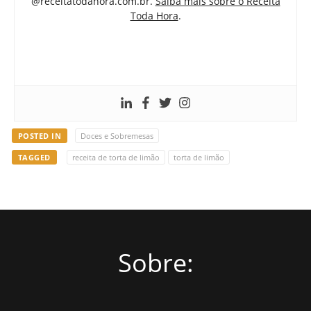
@receitatodahora.com.br.
Saiba mais sobre o Receita
Toda Hora
.
POSTED IN
Doces e Sobremesas
TAGGED
receita de torta de limão
torta de limão
Sobre: