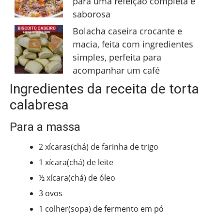
para uma refeição completa e
saborosa
Bolacha caseira crocante e
macia, feita com ingredientes
simples, perfeita para
acompanhar um café
Ingredientes da receita de torta
calabresa
Para a massa
2 xícaras(chá) de farinha de trigo
1 xícara(chá) de leite
½ xícara(chá) de óleo
3 ovos
1 colher(sopa) de fermento em pó