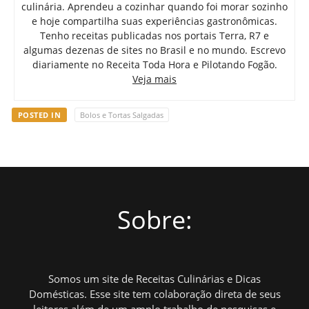
culinária. Aprendeu a cozinhar quando foi morar sozinho
e hoje compartilha suas experiências gastronômicas.
Tenho receitas publicadas nos portais Terra, R7 e
algumas dezenas de sites no Brasil e no mundo. Escrevo
diariamente no Receita Toda Hora e Pilotando Fogão.
Veja mais
POSTED IN
Bolos e Tortas Salgadas
Sobre:
Somos um site de Receitas Culinárias e Dicas
Domésticas. Esse site tem colaboração direta de seus
leitores além de um amplo trabalho de pesquisas e