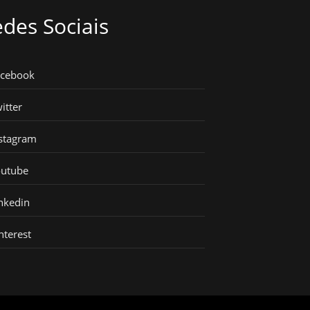
des Sociais
acebook
itter
stagram
outube
nkedin
nterest