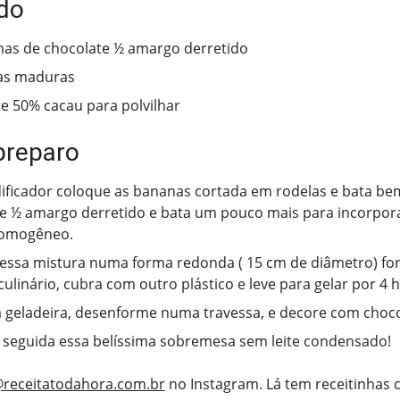
do
as de chocolate ½ amargo derretido
as maduras
e 50% cacau para polvilhar
preparo
dificador coloque as bananas cortada em rodelas e bata bem
e ½ amargo derretido e bata um pouco mais para incorpor
omogêneo.
essa mistura numa forma redonda ( 15 cm de diâmetro) fo
culinário, cubra com outro plástico e leve para gelar por 4 
a geladeira, desenforme numa travessa, e decore com choc
 seguida essa belíssima sobremesa sem leite condensado!
receitatodahora.com.br
no Instagram. Lá tem receitinhas