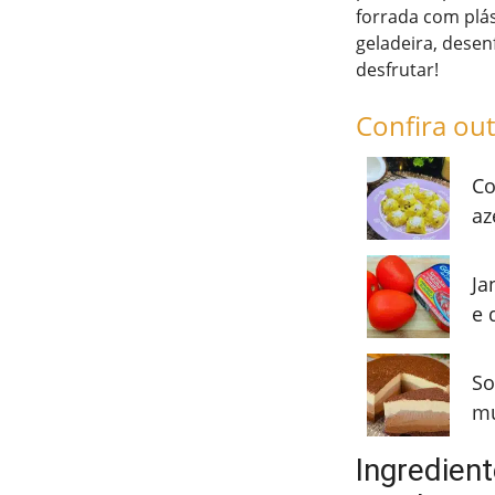
forrada com plást
geladeira, desen
desfrutar!
Confira out
Co
az
Ja
e 
So
mu
Ingredien