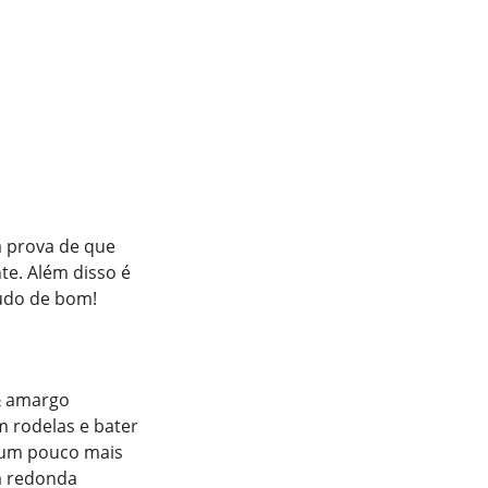
a prova de que
te. Além disso é
tudo de bom!
½ amargo
m rodelas e bater
 um pouco mais
a redonda