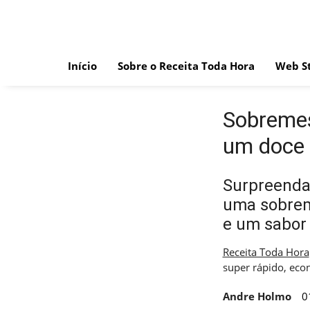
Skip
to
content
Início
Sobre o Receita Toda Hora
Web St
Sobremes
um doce 
Surpreenda
uma sobrem
e um sabor 
Receita Toda Hora
super rápido, eco
Andre Holmo
0