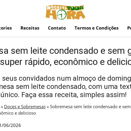
ories
Receitas
Contato
Termos e Condições
P
a sem leite condensado e sem ge
super rápido, econômico e delici
 seus convidados num almoço de doming
esa sem leite condensado, com uma tex
único. Faça essa receita, simples assim!
»
Doces e Sobremesas
»
Sobremesa sem leite condensado e sem 
nômico e delicioso
1/06/2026