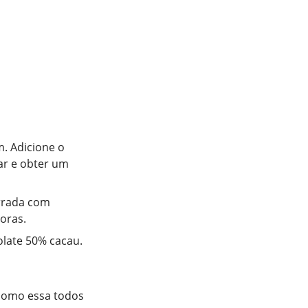
. Adicione o
ar e obter um
rrada com
horas.
olate 50% cacau.
 como essa todos