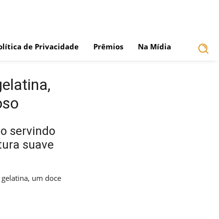
olítica de Privacidade
Prêmios
Na Mídia
latina,
oso
o servindo
tura suave
gelatina, um doce