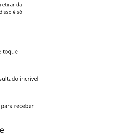
retirar da
disso é só
e toque
sultado incrível
 para receber
te