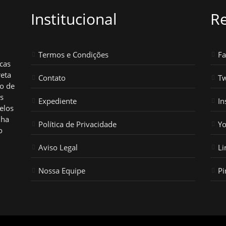
Institucional
Re
Termos e Condições
F
icas
reta
Contato
Tw
ho de
os
Expediente
In
elos
nha
Política de Privacidade
Y
o
Aviso Legal
Li
Nossa Equipe
Pi