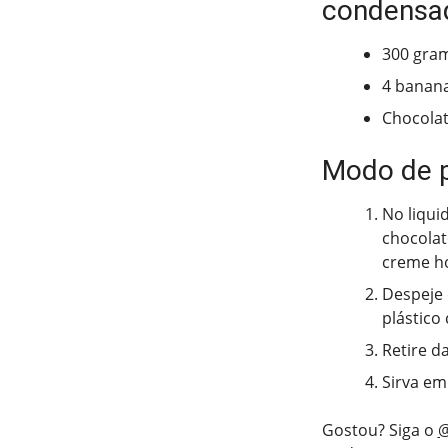
condensa
300 gram
4 banan
Chocolat
Modo de 
No liqui
chocolat
creme h
Despeje 
plástico 
Retire d
Sirva em
Gostou? Siga o
@