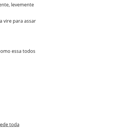
ente, levemente
a vire para assar
 como essa todos
pede toda