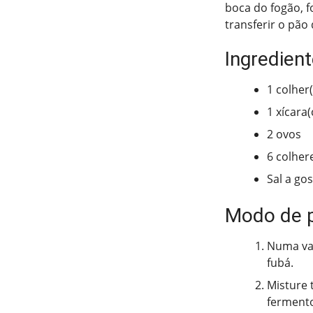
boca do fogão, f
transferir o pão
Ingredien
1 colher
1 xícara
2 ovos
6 colher
Sal a go
Modo de 
Numa vas
fubá.
Misture 
fermento