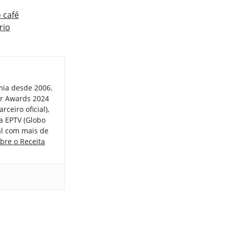
 café
rio
mia desde 2006.
er Awards 2024
ceiro oficial),
a EPTV (Globo
tal com mais de
bre o Receita