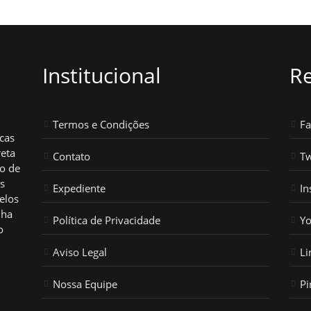
Institucional
Re
Termos e Condições
F
icas
reta
Contato
Tw
ho de
os
Expediente
In
elos
nha
Política de Privacidade
Y
o
Aviso Legal
Li
Nossa Equipe
Pi