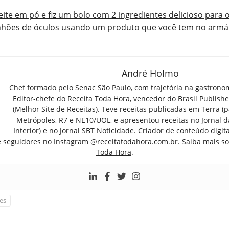
leite em pó e fiz um bolo com 2 ingredientes delicioso para o
nhões de óculos usando um produto que você tem no armá
André Holmo
Chef formado pelo Senac São Paulo, com trajetória na gastrono
Editor-chefe do Receita Toda Hora, vencedor do Brasil Publish
(Melhor Site de Receitas). Teve receitas publicadas em Terra (par
Metrópoles, R7 e NE10/UOL, e apresentou receitas no Jornal d
Interior) e no Jornal SBT Noticidade. Criador de conteúdo digi
e seguidores no Instagram @receitatodahora.com.br.
Saiba mais so
Toda Hora
.
es