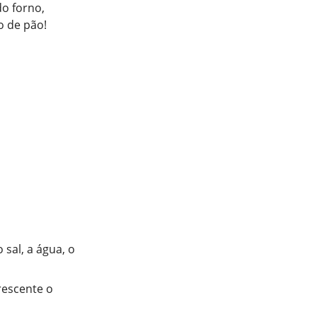
do forno,
o de pão!
sal, a água, o
rescente o