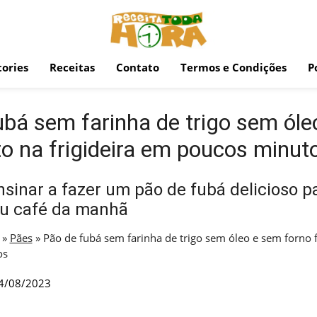
ories
Receitas
Contato
Termos e Condições
P
ubá sem farinha de trigo sem óle
to na frigideira em poucos minut
sinar a fazer um pão de fubá delicioso pa
ou café da manhã
»
Pães
»
Pão de fubá sem farinha de trigo sem óleo e sem forno fe
os
4/08/2023