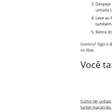
Despeje 
untada 
Leve ao 
também 
Retire d
Gostou? Siga o
@
os dias.
Você t
Como ter unhas 
Juntei macarrão 