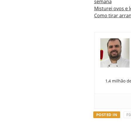
semana
Misturei ovos e 
Como tirar arra
1,4 milhão d
POSTED IN
Pã