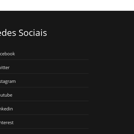
des Sociais
acebook
itter
stagram
outube
nkedin
nterest