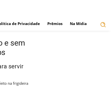
olítica de Privacidade
Prêmios
Na Mídia
o e sem
os
ra servir
ito na frigideira