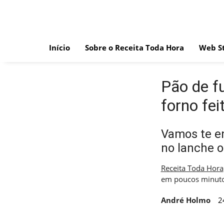
Skip
to
content
Início
Sobre o Receita Toda Hora
Web St
Pão de f
forno fei
Vamos te en
no lanche 
Receita Toda Hora
em poucos minut
André Holmo
2