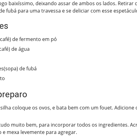
ogo baixíssimo, deixando assar de ambos os lados. Retirar 
 de fubá para uma travessa e se deliciar com esse espetácul
tes
(café) de fermento em pó
(café) de água
es(sopa) de fubá
sto
preparo
ilha coloque os ovos, e bata bem com um fouet. Adicione o 
tudo muito bem, para incorporar todos os ingredientes. Ac
 e mexa levemente para agregar.