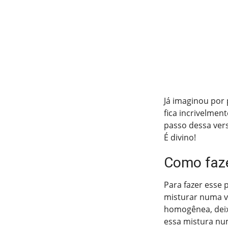
Já imaginou por 
fica incrivelme
passo dessa vers
É divino!
Como faze
Para fazer esse 
misturar numa va
homogênea, deix
essa mistura num