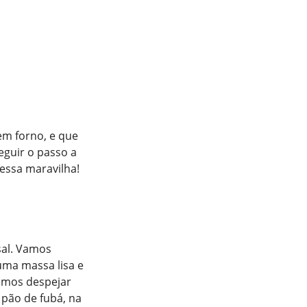
em forno, e que
guir o passo a
 essa maravilha!
sal. Vamos
uma massa lisa e
emos despejar
 pão de fubá, na