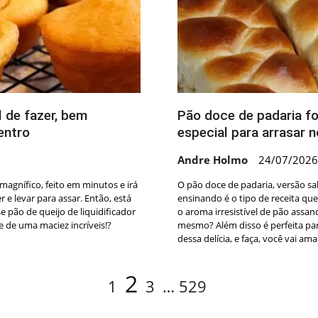
l de fazer, bem
Pão doce de padaria f
entro
especial para arrasar 
Andre Holmo
24/07/2026
 magnífico, feito em minutos e irá
O pão doce de padaria, versão sa
 e levar para assar. Então, está
ensinando é o tipo de receita qu
 pão de queijo de liquidificador
o aroma irresistível de pão assa
 de uma maciez incríveis!?
mesmo? Além disso é perfeita par
dessa delícia, e faça, você vai amar
Page
Page
Page
Page
2
1
3
…
529