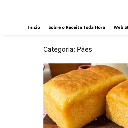
Skip
to
content
Início
Sobre o Receita Toda Hora
Web St
Categoria:
Pães