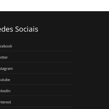
des Sociais
acebook
itter
stagram
outube
nkedin
nterest