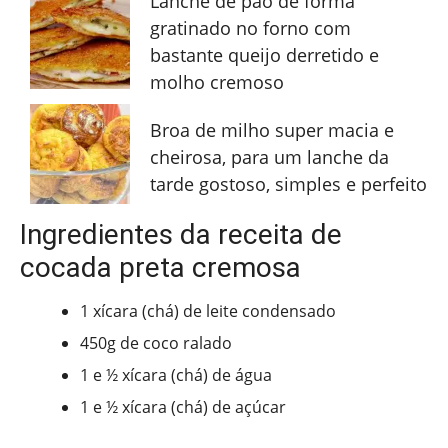
Lanche de pão de forma
gratinado no forno com
bastante queijo derretido e
molho cremoso
Broa de milho super macia e
cheirosa, para um lanche da
tarde gostoso, simples e perfeito
Ingredientes da receita de
cocada preta cremosa
1 xícara (chá) de leite condensado
450g de coco ralado
1 e ½ xícara (chá) de água
1 e ½ xícara (chá) de açúcar