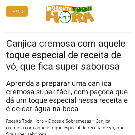
Skip
to
MENU
content
Canjica cremosa com aquele
toque especial de receita de
vó, que fica super saborosa
Aprenda a preparar uma canjica
cremosa super fácil, com paçoca que
dá um toque especial nessa receita e
é de dar água na boca
Receita Toda Hora
»
Doces e Sobremesas
»
Canjica
cremosa com aquele toque especial de receita de vó, que
fica super saborosa