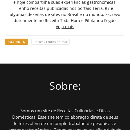
e hoje compartilha suas experiências gastronômicas.
Tenho receitas publicadas nos portais Terra, R7 e
algumas dezenas de sites no Brasil e no mundo. Escrevo
diariamente no Receita Toda Hora e Pilotando Fogão.
Veja mais
POSTED IN
Peixes / Frutos do mar
Sobre:
Somos um site de Receitas Culinárias e Dicas
Domésticas. Esse site tem colaboração direta de seus
leitores além de um amplo trabalho de pesquisas e
testes gastronômicos. Todos nossos textos são originais