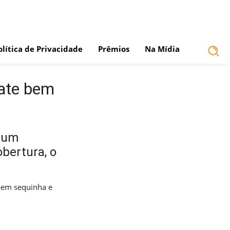
olítica de Privacidade
Prêmios
Na Mídia
late bem
 num
bertura, o
bem sequinha e