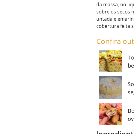
da massa, no liq
sobre os secos n
untada e enfarin
cobertura feita 
Confira out
To
be
So
se
Bo
ov