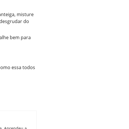
nteiga, misture
 desgrudar do
palhe bem para
 como essa todos
ia. Aprendeu a