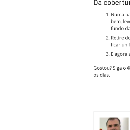
Da cobertu
Numa pan
bem, lev
fundo da
Retire d
ficar un
E agora 
Gostou? Siga o
@
os dias.