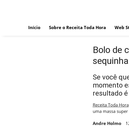
Skip
to
content
Início
Sobre o Receita Toda Hora
Web St
Bolo de 
sequinha
Se você qu
momento esp
resultado é
Receita Toda Hora
uma massa super 
Andre Holmo
1