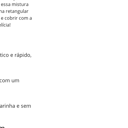
 essa mistura
ma retangular
 e cobrir com a
ícia!
tico e rápido,
a com um
farinha e sem