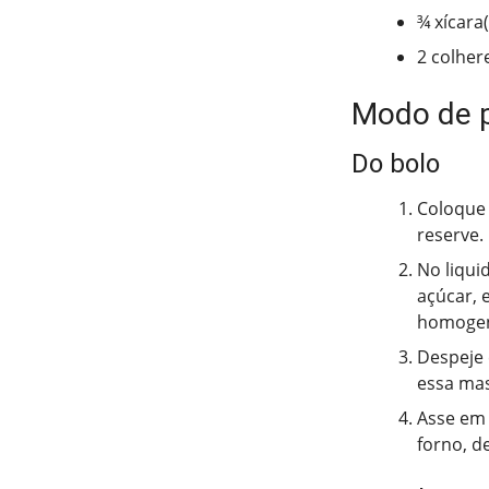
¾ xícara(
2 colher
Modo de 
Do bolo
Coloque 
reserve.
No liqui
açúcar, 
homogen
Despeje 
essa mas
Asse em 
forno, d