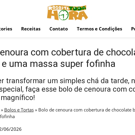
ories
Receitas
Contato
Termos e Condições
P
cenoura com cobertura de choco
 e uma massa super fofinha
er transformar um simples chá da tarde,
ecial, faça esse bolo de cenoura com co
 magnífico!
»
Bolos e Tortas
»
Bolo de cenoura com cobertura de chocolate 
fofinha
2/06/2026