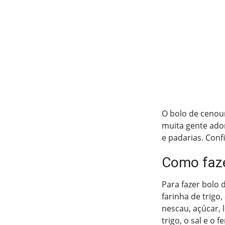
O bolo de cenour
muita gente ador
e padarias. Conf
Como faze
Para fazer bolo 
farinha de trigo
nescau, açúcar, 
trigo, o sal e o