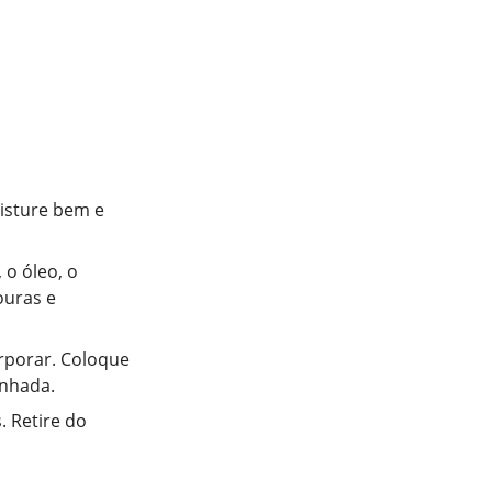
misture bem e
 o óleo, o
ouras e
rporar. Coloque
inhada.
. Retire do