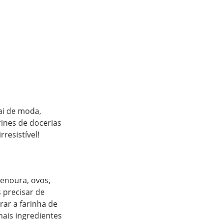
ai de moda,
rines de docerias
 irresistível!
cenoura, ovos,
 precisar de
rar a farinha de
mais ingredientes