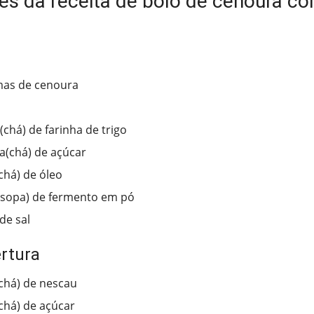
tes da receita de bolo de cenoura c
mas de cenoura
(chá) de farinha de trigo
ra(chá) de açúcar
chá) de óleo
(sopa) de fermento em pó
de sal
rtura
(chá) de nescau
(chá) de açúcar