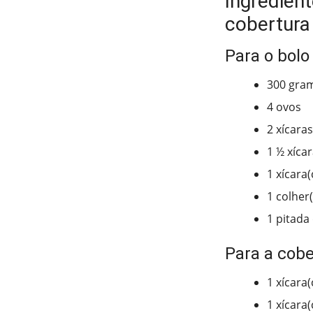
Ingredien
cobertura
Para o bolo
300 gra
4 ovos
2 xícaras
1 ½ xíca
1 xícara(
1 colher
1 pitada 
Para a cobe
1 xícara
1 xícara