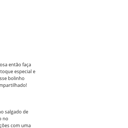
tosa então faça
 toque especial e
sse bolinho
mpartilhado!
ho salgado de
o no
rções com uma