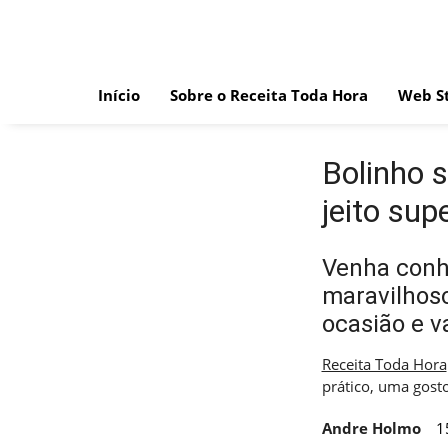
Skip
to
content
Início
Sobre o Receita Toda Hora
Web St
Bolinho s
jeito sup
Venha conhe
maravilhoso
ocasião e v
Receita Toda Hora
prático, uma gost
Andre Holmo
1