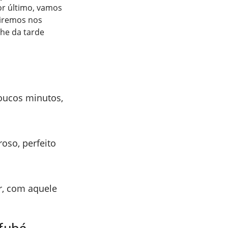
or último, vamos
 iremos nos
he da tarde
oucos minutos,
oso, perfeito
er, com aquele