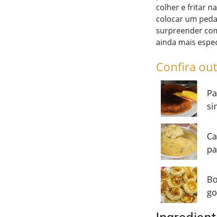
colher e fritar 
colocar um pedaç
surpreender com
ainda mais espec
Confira out
Pa
si
Ca
pa
Bo
go