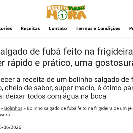
ories
Receitas
Contato
Termos e Condições
P
algado de fubá feito na frigideir
er rápido e prático, uma gostosur
cer a receita de um bolinho salgado de 
, cheio de sabor, super macio, é ótimo pa
ai deixar todos com água na boca
»
Bolinhos
»
Bolinho salgado de fubá feito na frigideira de um je
osura
5/06/2026