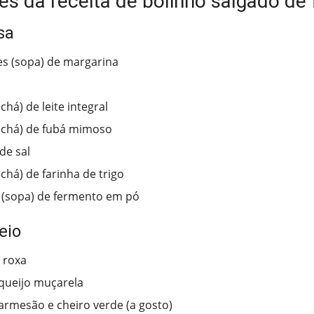
es da receita de bolinho salgado de
sa
es (sopa) de margarina
(chá) de leite integral
 (chá) de fubá mimoso
de sal
(chá) de farinha de trigo
 (sopa) de fermento em pó
eio
 roxa
queijo muçarela
armesão e cheiro verde (a gosto)