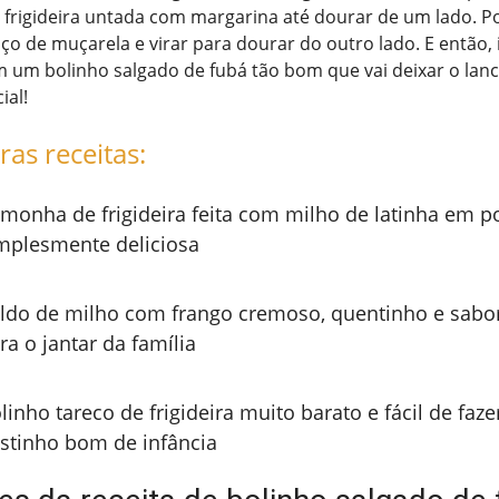
na frigideira untada com margarina até dourar de um lado. P
o de muçarela e virar para dourar do outro lado. E então,
 um bolinho salgado de fubá tão bom que vai deixar o lanc
ial!
ras receitas:
monha de frigideira feita com milho de latinha em p
mplesmente deliciosa
ldo de milho com frango cremoso, quentinho e sabor
ra o jantar da família
linho tareco de frigideira muito barato e fácil de faz
stinho bom de infância