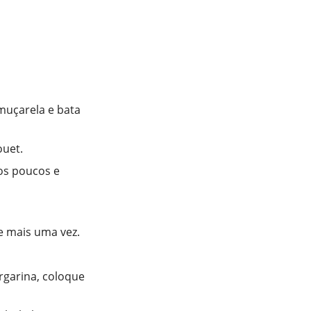
muçarela e bata
ouet.
aos poucos e
e mais uma vez.
garina, coloque