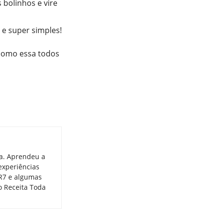
bolinhos e vire
 e super simples!
 como essa todos
ia. Aprendeu a
experiências
 R7 e algumas
o Receita Toda