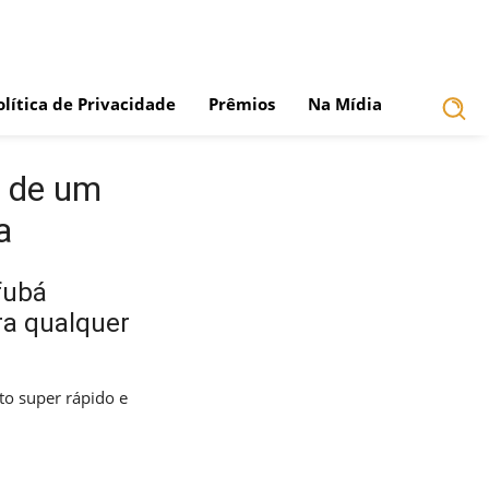
olítica de Privacidade
Prêmios
Na Mídia
a de um
a
fubá
ra qualquer
ito super rápido e