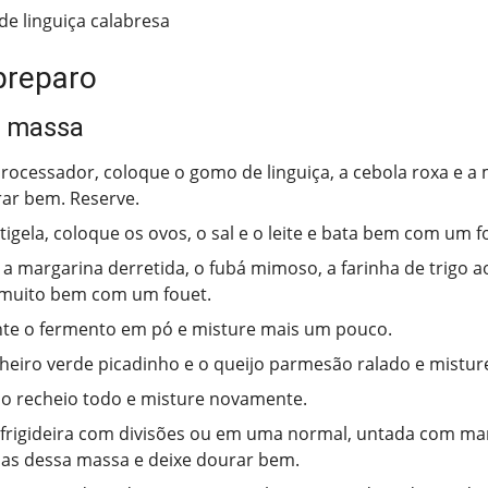
e linguiça calabresa
preparo
/ massa
ocessador, coloque o gomo de linguiça, a cebola roxa e a 
urar bem. Reserve.
igela, coloque os ovos, o sal e o leite e bata bem com um f
 a margarina derretida, o fubá mimoso, a farinha de trigo 
 muito bem com um fouet.
te o fermento em pó e misture mais um pouco.
cheiro verde picadinho e o queijo parmesão ralado e mistur
o recheio todo e misture novamente.
rigideira com divisões ou em uma normal, untada com mar
as dessa massa e deixe dourar bem.