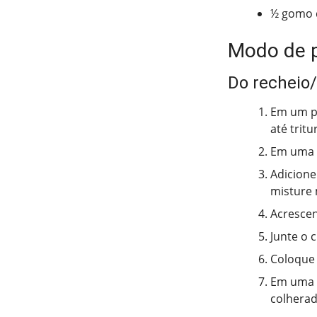
½ gomo d
Modo de 
Do recheio
Em um pr
até trit
Em uma t
Adicione
misture
Acrescen
Junte o 
Coloque 
Em uma f
colherad