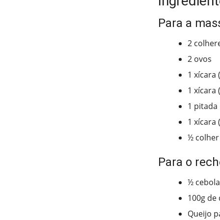
Ingredient
Para a mas
2 colher
2 ovos
1 xícara 
1 xícara
1 pitada 
1 xícara 
½ colher
Para o rech
½ cebola
100g de 
Queijo p