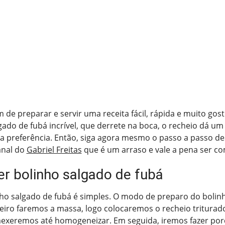
m de preparar e servir uma receita fácil, rápida e muito gos
gado de fubá incrível, que derrete na boca, o recheio dá um
a preferência. Então, siga agora mesmo o passo a passo de
anal do
Gabriel Freitas
que é um arraso e vale a pena ser co
r bolinho salgado de fubá
nho salgado de fubá é simples. O modo de preparo do bolin
imeiro faremos a massa, logo colocaremos o recheio triturad
exeremos até homogeneizar. Em seguida, iremos fazer po